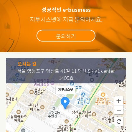
성공적인 e-business
지투시스넷에 지금 문의하세요.
문의하기
오시는 길
서울 영등포구 당산로 41길 11 당산 SK V1 center
1405호
지투시스넷